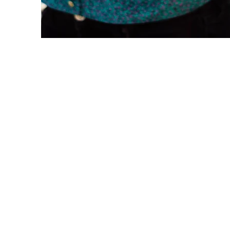
(972) 409-9000
10560 Newkirk Street Suite #402
Dallas, TX 75220
Sales@AtlasFloorSupply.com
Warehouse Hours:
7:30 am – 3:30 pm Monday-Frida
Saturdays by appointment