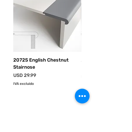
2072S English Chestnut
2055S Driftwood Stai
Stairnose
Precio
USD 29.99
Precio
USD 29.99
IVA excluido
IVA excluido
HOME