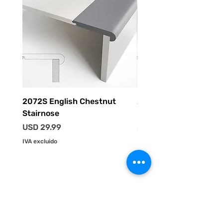
2072S English Chestnut
2055S Driftwood Stai
Stairnose
Precio
USD 29.99
Precio
USD 29.99
IVA excluido
IVA excluido
HOME