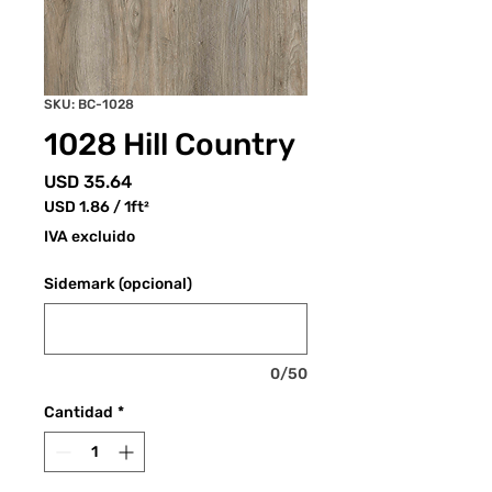
SKU: BC-1028
1028 Hill Country
Precio
USD 35.64
USD 1.86
/
1ft²
USD 1.86
IVA excluido
por
1
Sidemark (opcional)
Pies
cuadrados
0/50
Cantidad
*