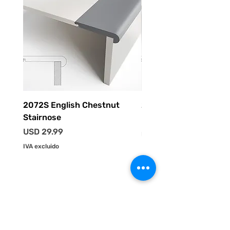
2072S English Chestnut
2055S Driftwood Stai
Stairnose
Precio
USD 29.99
Precio
USD 29.99
IVA excluido
IVA excluido
HOME